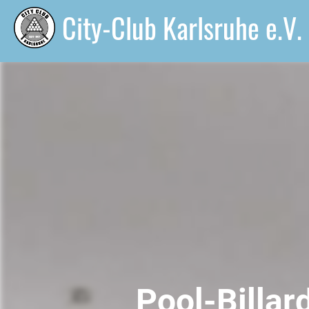
City-Club Karlsruhe e.V.
Pool-Billa